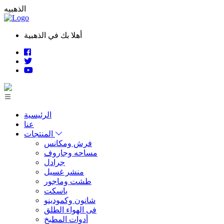
الذهبيه
أهلا بك في الذهبية
الرئيسية
عنا
المنتجات
فرش ومكانس
مساحه وجاروف
جرادل
منشر غسيل
طشت وماجور
باسكت
شانون وكمودينو
فى الهواء الطلق
أدوات المطبخ