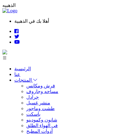
الذهبيه
أهلا بك في الذهبية
الرئيسية
عنا
المنتجات
فرش ومكانس
مساحه وجاروف
جرادل
منشر غسيل
طشت وماجور
باسكت
شانون وكمودينو
فى الهواء الطلق
أدوات المطبخ