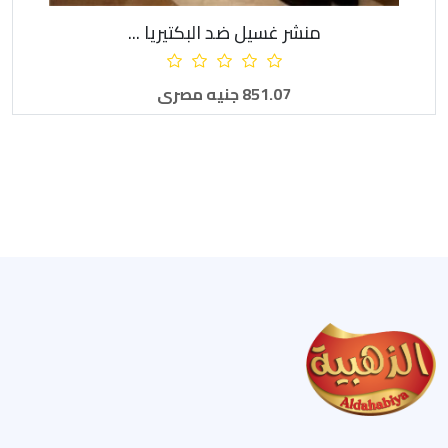
منشر غسيل ضد البكتيريا ...
أضف للطلبية
851.07 جنيه مصرى