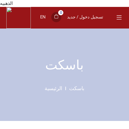
الذهبيه
0
تسجيل دخول / جديد
EN
باسكت
باسكت
الرئيسية