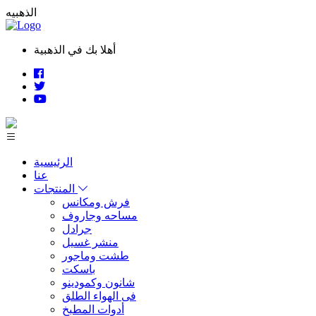
الذهبيه
أهلا بك في الذهبية
الرئيسية
عنا
المنتجات
فرش ومكانس
مساحه وجاروف
جرادل
منشر غسيل
طشت وماجور
باسكت
شانون وكمودينو
فى الهواء الطلق
أدوات المطبخ