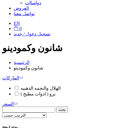
دواساات
العروض
تواصل معنا
EN
0
تسجيل دخول / جديد
شانون وكمودينو
الرئيسية
شانون وكمودينو
الماركات
الهلال والنجمه الذهبيه
برو ( ادوات مطبخ )
السعر
بحث
يوجد 4 منتج .