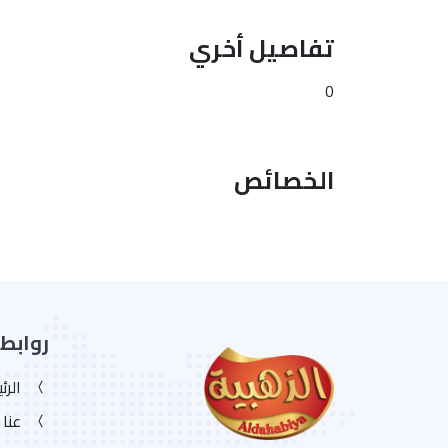
تفاصيل أخري
0
الخصائص
روابط
الرئ
عنا